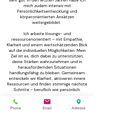
sehr gut. In den letzten Jahren habe ich
mich zudem intensiv mit
Persönlichkeitsentwicklung und
körperorientierten Ansätzen
weitergebildet.
Ich arbeite lösungs- und
ressourcenorientiert – mit Empathie,
Klarheit und einem wertschätzenden Blick
auf die individuellen Möglichkeiten. Mein
Ziel ist es, dich dabei zu unterstützen,
deine Stärken wahrzunehmen und in
herausfordernden Situationen
handlungsfähig zu bleiben. Gemeinsam
entwickeln wir Klarheit, aktivieren innere
Ressourcen und finden stimmige nächste
Schritte – beruflich wie persönlich.
Meine beruflichen Qualifikationen
Langjährige Tätigkeit im Personalwesen
Phone
Email
Adresse
inklusive Personalentwicklung,
Fortbildungen in
Persönlichkeitsentwicklung und
körperorientierten Ansätzen.