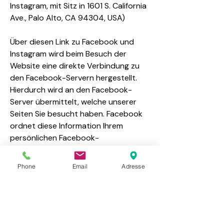
Instagram, mit Sitz in 1601 S. California
Ave., Palo Alto, CA 94304, USA)
Über diesen Link zu Facebook und
Instagram wird beim Besuch der
Website eine direkte Verbindung zu
den Facebook-Servern hergestellt.
Hierdurch wird an den Facebook-
Server übermittelt, welche unserer
Seiten Sie besucht haben. Facebook
ordnet diese Information Ihrem
persönlichen Facebook-
Benutzerkonto zu. Wenn Sie das
soziale Netzwerk Facebook besuchen,
Phone
Email
Adresse
werden Ihnen unter Umständen
personalisierte, interessenbezogene
Facebook-Ads angezeigt.
Zum Widersprechen der Verarbeitung
Ihrer personenbezogenen Daten